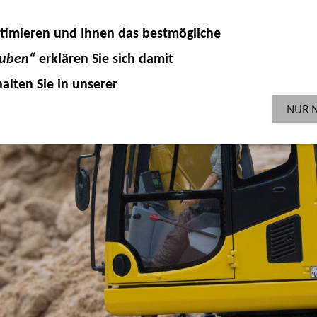
DELLKOMPONENTEN
HYDRAULIK
ZUBEHÖR 
timieren und Ihnen das
bestmögliche
SONDERAKTIONEN
GEBR
ENGLISH-SHOP
auben“
erklären Sie sich damit
alten Sie in unserer
NUR 