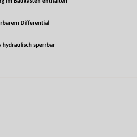
ng im Baukasten enthalten
rbarem Differential
 hydraulisch sperrbar