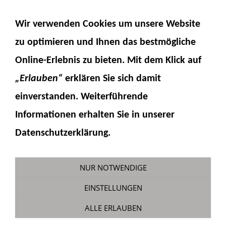
NAVIGATION EINBLENDEN
Wir verwenden Cookies um unsere Website
zu optimieren und Ihnen das
bestmögliche
Online-Erlebnis
zu bieten. Mit dem Klick auf
„Erlauben“
erklären Sie sich damit
einverstanden. Weiterführende
Informationen erhalten Sie in unserer
Warenkorb
Datenschutzerklärung.
Sie sind hier:
Fumotec
»
Fumotec Onlineshop
»
Warenkorb
NUR NOTWENDIGE
ES BEFINDEN SICH FOLGENDE PRODUKTE IN IHREM
EINSTELLUNGEN
WARENKORB:
ALLE ERLAUBEN
Der Warenkorb ist leer