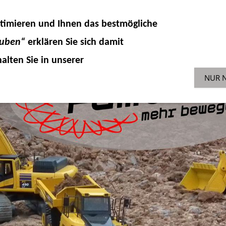
DELLKOMPONENTEN
HYDRAULIK
ZUBEHÖR 
timieren und Ihnen das
bestmögliche
SONDERAKTIONEN
GEBR
ENGLISH-SHOP
auben“
erklären Sie sich damit
alten Sie in unserer
NUR 