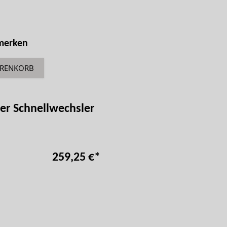
 merken
ARENKORB
her Schnellwechsler
259,25 €
*