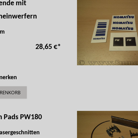
ende mit
cheinwerfern
mm
28,65 €
*
 merken
ARENKORB
ch Pads PW180
asergeschnitten