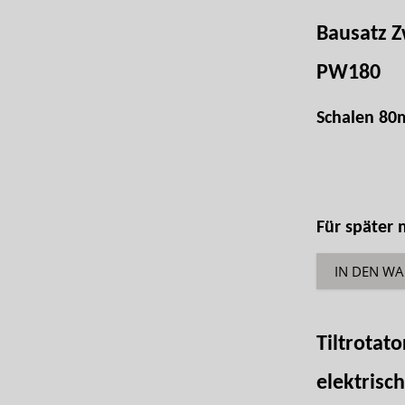
Bausatz Z
PW180
Schalen 80
Für später
IN DEN W
Tiltrotat
elektrisc