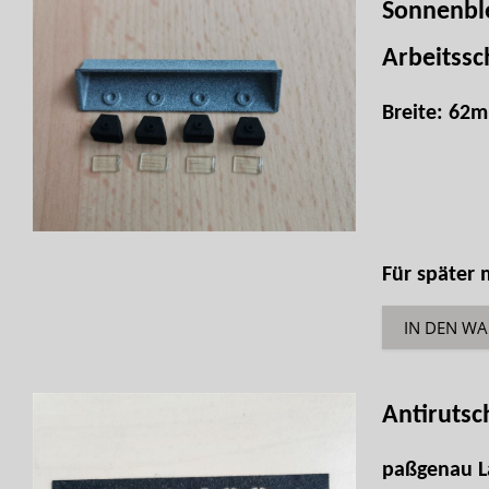
Sonnenbl
Arbeitss
Breite: 62
Für später
IN DEN W
Antiruts
paßgenau L