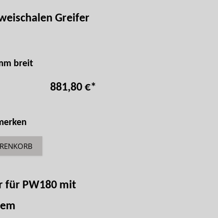
weischalen Greifer
mm breit
881,80 €
*
 merken
ARENKORB
or für PW180 mit
hem