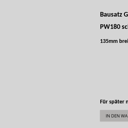
Bausatz G
PW180 s
135mm brei
Für später
IN DEN W