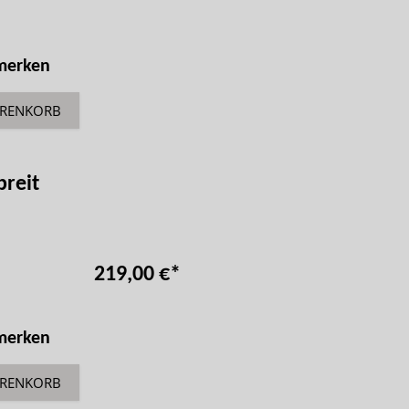
 merken
ARENKORB
breit
219,00 €
*
 merken
ARENKORB