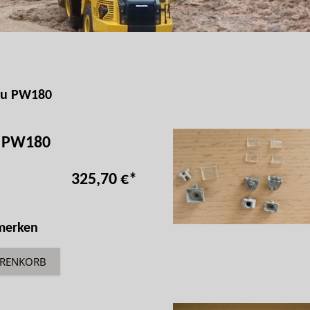
su PW180
e PW180
325,70 €
*
 merken
ARENKORB