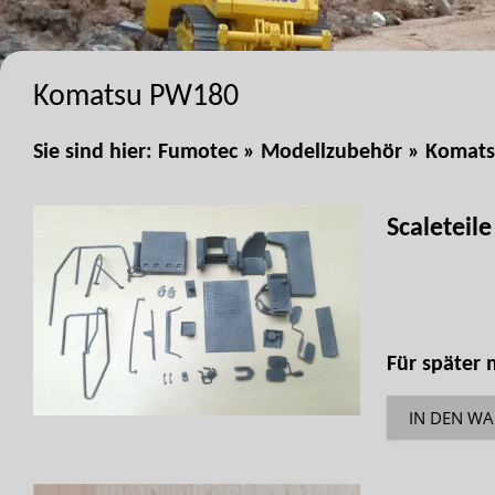
Komatsu PW180
Sie sind hier:
Fumotec
»
Modellzubehör
»
Komat
Scaleteil
Für später
IN DEN W