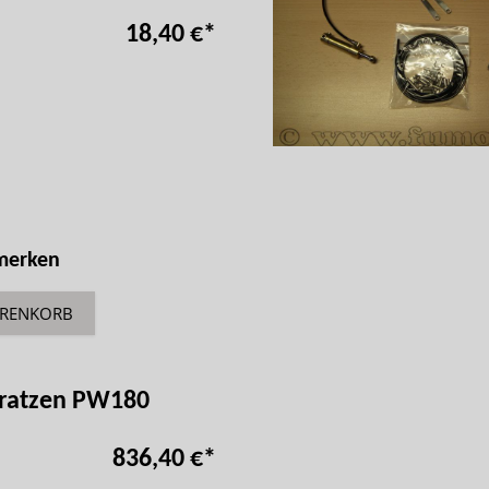
18,40 €
*
 merken
ARENKORB
Pratzen PW180
836,40 €
*