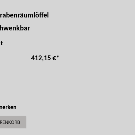
rabenräumlöffel
chwenkbar
t
412,15 €
*
 merken
ARENKORB