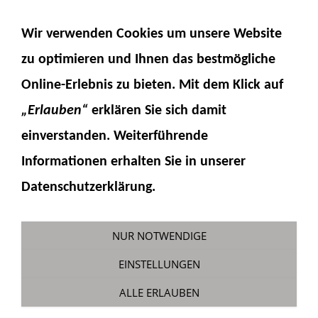
NAVIGATION EINBLENDEN
Wir verwenden Cookies um unsere Website
zu optimieren und Ihnen das
bestmögliche
Online-Erlebnis
zu bieten. Mit dem Klick auf
„Erlauben“
erklären Sie sich damit
einverstanden. Weiterführende
Informationen erhalten Sie in unserer
Bauservice Teleskoplader
Datenschutzerklärung.
Sie sind hier:
Fumotec
»
Modelle
»
Teleskoplader Sennebogen360G
NUR NOTWENDIGE
EINSTELLUNGEN
ALLE ERLAUBEN