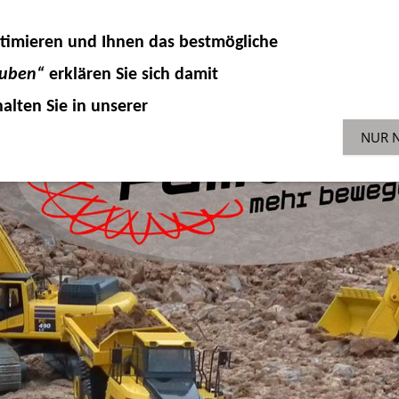
DELLKOMPONENTEN
HYDRAULIK
ZUBEHÖR 
timieren und Ihnen das
bestmögliche
SONDERAKTIONEN
GEBR
ENGLISH-SHOP
auben“
erklären Sie sich damit
alten Sie in unserer
NUR 