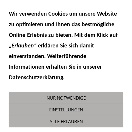
NAVIGATION EINBLENDEN
Wir verwenden Cookies um unsere Website
zu optimieren und Ihnen das
bestmögliche
Online-Erlebnis
zu bieten. Mit dem Klick auf
„Erlauben“
erklären Sie sich damit
einverstanden. Weiterführende
Informationen erhalten Sie in unserer
SM7
Datenschutzerklärung.
Sie sind hier:
Fumotec
»
Modellzubehör
»
Soundmodule
NUR NOTWENDIGE
EINSTELLUNGEN
Soundmodul für Truck-Modelle -
ALLE ERLAUBEN
Nachfolger des bewährten SMX,