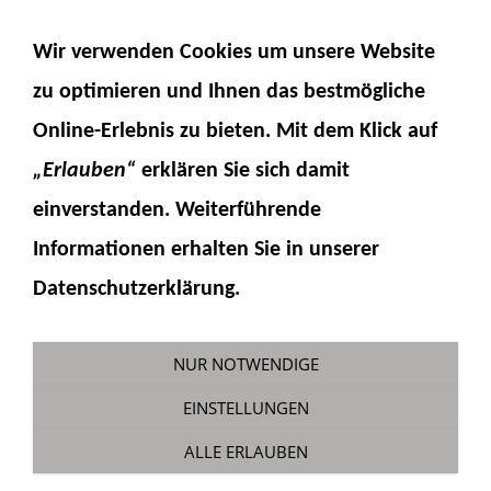
NAVIGATION EINBLENDEN
Wir verwenden Cookies um unsere Website
zu optimieren und Ihnen das
bestmögliche
Online-Erlebnis
zu bieten. Mit dem Klick auf
„Erlauben“
erklären Sie sich damit
einverstanden. Weiterführende
Informationen erhalten Sie in unserer
SM3
Datenschutzerklärung.
Sie sind hier:
Fumotec
»
Modellzubehör
»
Soundmodule
NUR NOTWENDIGE
EINSTELLUNGEN
Soundmodul für Truck-Modelle -
ALLE ERLAUBEN
Nachfolger des bewährten SMT,