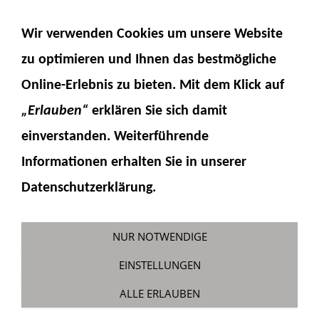
NAVIGATION EINBLENDEN
Wir verwenden Cookies um unsere Website
zu optimieren und Ihnen das
bestmögliche
Online-Erlebnis
zu bieten. Mit dem Klick auf
„Erlauben“
erklären Sie sich damit
einverstanden. Weiterführende
Informationen erhalten Sie in unserer
Schild PC228
Datenschutzerklärung.
Sie sind hier:
Fumotec
»
Modellzubehör
»
Komatsu PC228
NUR NOTWENDIGE
EINSTELLUNGEN
ALLE ERLAUBEN