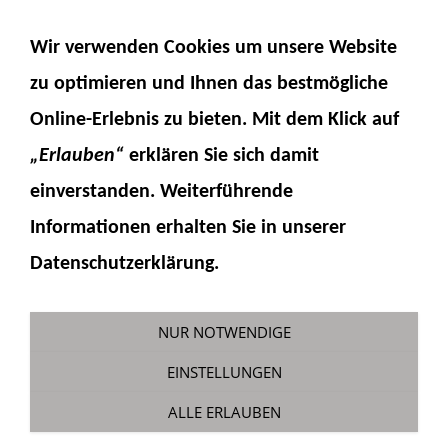
NAVIGATION EINBLENDEN
Wir verwenden Cookies um unsere Website
zu optimieren und Ihnen das
bestmögliche
Online-Erlebnis
zu bieten. Mit dem Klick auf
„Erlauben“
erklären Sie sich damit
einverstanden. Weiterführende
Informationen erhalten Sie in unserer
PC228 Scheinwerferset
Datenschutzerklärung.
Sie sind hier:
Fumotec
»
Modellzubehör
»
Komatsu PC228
NUR NOTWENDIGE
EINSTELLUNGEN
ALLE ERLAUBEN