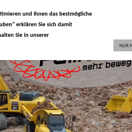
DELLKOMPONENTEN
HYDRAULIK
ZUBEHÖR 
timieren und Ihnen das
bestmögliche
SONDERAKTIONEN
GEBR
ENGLISH-SHOP
auben“
erklären Sie sich damit
alten Sie in unserer
NUR 