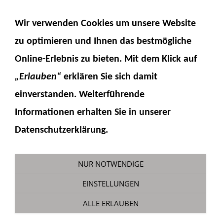
NAVIGATION EINBLENDEN
Wir verwenden Cookies um unsere Website
zu optimieren und Ihnen das
bestmögliche
Online-Erlebnis
zu bieten. Mit dem Klick auf
„Erlauben“
erklären Sie sich damit
einverstanden. Weiterführende
Informationen erhalten Sie in unserer
Steinschlagschutz für Kabine
Datenschutzerklärung.
PC490
Sie sind hier:
Fumotec
»
Modellzubehör
»
NUR NOTWENDIGE
Komatsu PC490
EINSTELLUNGEN
ALLE ERLAUBEN