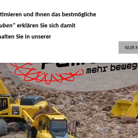
DELLKOMPONENTEN
HYDRAULIK
ZUBEHÖR 
timieren und Ihnen das
bestmögliche
SONDERAKTIONEN
GEBR
ENGLISH-SHOP
auben“
erklären Sie sich damit
alten Sie in unserer
NUR 