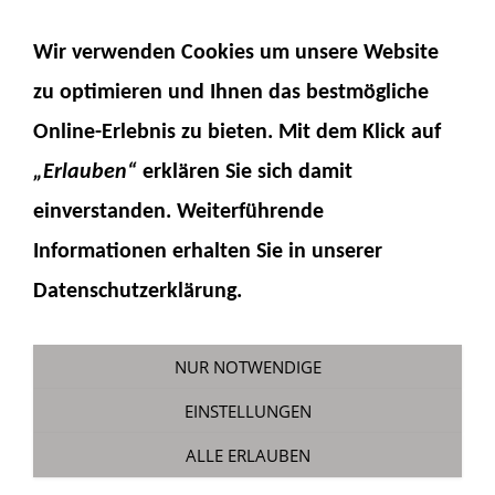
NAVIGATION EINBLENDEN
Wir verwenden Cookies um unsere Website
zu optimieren und Ihnen das
bestmögliche
Online-Erlebnis
zu bieten. Mit dem Klick auf
„Erlauben“
erklären Sie sich damit
einverstanden. Weiterführende
Informationen erhalten Sie in unserer
Zylinder 12mm Teilesatz
Datenschutzerklärung.
Sie sind hier:
Fumotec
»
Hydraulik
»
Zylinder
»
Zylinderteilesätze
NUR NOTWENDIGE
EINSTELLUNGEN
ALLE ERLAUBEN