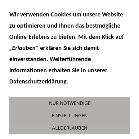
NAVIGATION EINBLENDEN
Wir verwenden Cookies um unsere Website
zu optimieren und Ihnen das
bestmögliche
Online-Erlebnis
zu bieten. Mit dem Klick auf
„Erlauben“
erklären Sie sich damit
einverstanden. Weiterführende
Informationen erhalten Sie in unserer
Steckverbinder 2mm auf 3mm
Datenschutzerklärung.
Sie sind hier:
Fumotec
»
Hydraulik
»
Zubehör
»
Hydraulikverbinder
NUR NOTWENDIGE
EINSTELLUNGEN
ALLE ERLAUBEN