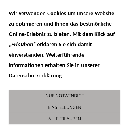
NAVIGATION EINBLENDEN
Wir verwenden Cookies um unsere Website
zu optimieren und Ihnen das
bestmögliche
Online-Erlebnis
zu bieten. Mit dem Klick auf
„Erlauben“
erklären Sie sich damit
einverstanden. Weiterführende
Informationen erhalten Sie in unserer
Abstandsbolzen 25mm M3
Datenschutzerklärung.
Sie sind hier:
Fumotec
»
Hydraulik
»
Zubehör
»
Abstandsbolzen
NUR NOTWENDIGE
EINSTELLUNGEN
ALLE ERLAUBEN