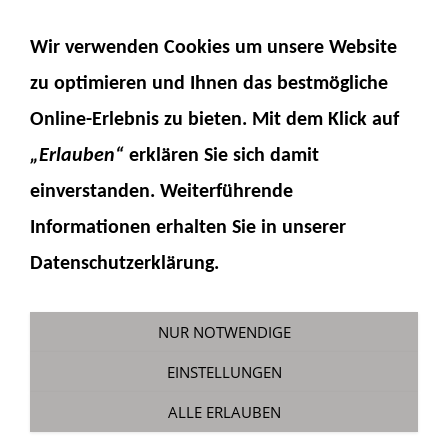
NAVIGATION EINBLENDEN
Wir verwenden Cookies um unsere Website
zu optimieren und Ihnen das
bestmögliche
Online-Erlebnis
zu bieten. Mit dem Klick auf
„Erlauben“
erklären Sie sich damit
einverstanden. Weiterführende
Informationen erhalten Sie in unserer
Abstandsbolzen 20mm M3
Datenschutzerklärung.
Sie sind hier:
Fumotec
»
Hydraulik
»
Zubehör
»
Abstandsbolzen
NUR NOTWENDIGE
EINSTELLUNGEN
ALLE ERLAUBEN